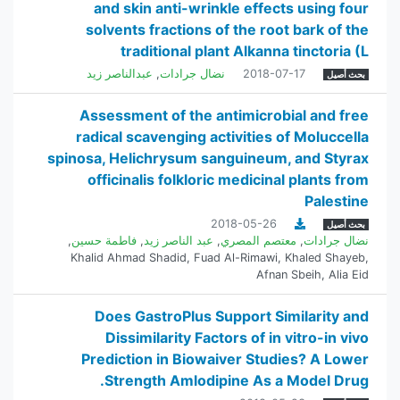
and skin anti-wrinkle effects using four
solvents fractions of the root bark of the
traditional plant Alkanna tinctoria (L
2018-07-17
نضال جرادات
,
عبدالناصر زيد
بحث أصيل
Assessment of the antimicrobial and free
radical scavenging activities of Moluccella
spinosa, Helichrysum sanguineum, and Styrax
officinalis folkloric medicinal plants from
Palestine
2018-05-26
بحث أصيل
نضال جرادات
,
معتصم المصري
,
عبد الناصر زيد
,
فاطمة حسين
,
Khalid Ahmad Shadid
,
Fuad Al-Rimawi
,
Khaled Shayeb
,
Afnan Sbeih
,
Alia Eid
Does GastroPlus Support Similarity and
Dissimilarity Factors of in vitro-in vivo
Prediction in Biowaiver Studies? A Lower
Strength Amlodipine As a Model Drug.