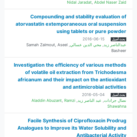
Nidal Jaradat
,
Abdel Naser Zaid
Compounding and stability evaluation of
atorvastatin extemporaneous oral suspension
using tablets or pure powder
2016-06-15
بحث أصيل
عبدالناصر زيد
,
محي الدين عسالي
,
Aseel
,
Samah Zalmout
Basheer
Investigation the efficiency of various methods
of volatile oil extraction from Trichodesma
africanum and their impact on the antioxidant
and antimicrobial activities
2016-05-04
بحث أصيل
نضال جرادات
,
عبد الناصر زيد
,
Ramzi
,
Aladdin Abuzant
Shawahna
Facile Synthesis of Ciprofloxacin Prodrug
Analogues to Improve its Water Solubility and
Antibacterial Activity