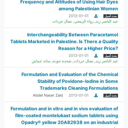
Frequency and Attitudes of Using Hair Dyes
among Palestinian Women
2013-01-01
بحث أصيل
عبد الناصر زيد
,
رواء الرمحي
,
نضال جردات
Interchangeability Between Paracetamol
Tablets ‎Marketed in Palestine. Is There a Quality
Reason for a ‎Higher Price?‎
2013-01-01
بحث أصيل
عبد الناصر زيد
,
نضال جردات
,
شحدة جودة
,
سائد خماش
Formulation and Evaluation of the Chemical
Stability of Povidone-Iodine in Some
Trademarks ‎Cleaning Formulations
Abdel Naser Zaid
2013-01-01
بحث أصيل
Formulation and in vitro and in vivo evaluation of
film-coated montelukast sodium tablets using
Opadry® yellow 20A82938 on an industrial