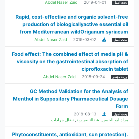
Abdel Naser Zaid
2019-04-01
بحث أصيل
Rapid, cost-effective and organic solvent-free
production of biologicallyactive essential oil
from Mediterranean wildOriganum syriacum
Abdel Naser Zaid
2019-03-02
بحث أصيل
Food effect: The combined effect of media pH &
viscosity on the gastrointestinal absorption of
ciprofloxacin tablet
Abdel Naser Zaid
2018-09-24
ورقة مؤتمر
GC Method Validation for the Analysis of
Menthol in Suppository Pharmaceutical Dosage
Form
2018-08-13
بحث أصيل
مراد ابو الحسن
,
عبدالناصر زيد
,
نضال جرادات
.(Phytoconstituents, antioxidant, sun protection