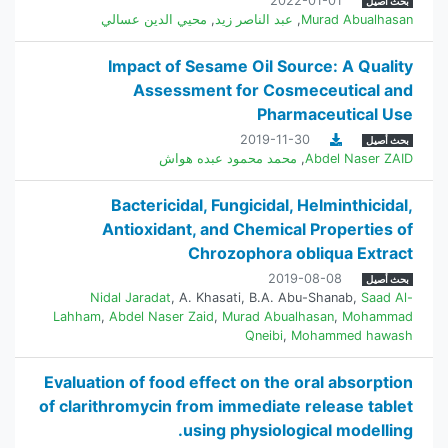
2022-01-01
بحث أصيل
Murad Abualhasan
,
عبد الناصر زيد
,
محيي الدين عسالي
Impact of Sesame Oil Source: A Quality
Assessment for Cosmeceutical and
Pharmaceutical Use
2019-11-30
بحث أصيل
Abdel Naser ZAID
,
محمد محمود عبده هواش
Bactericidal, Fungicidal, Helminthicidal,
Antioxidant, and Chemical Properties of
Chrozophora obliqua Extract
2019-08-08
بحث أصيل
Nidal Jaradat
,
A. Khasati
,
B.A. Abu-Shanab
,
Saad Al-
Lahham
,
Abdel Naser Zaid
,
Murad Abualhasan
,
Mohammad
Qneibi
,
Mohammed hawash
Evaluation of food effect on the oral absorption
of clarithromycin from immediate release tablet
using physiological modelling.