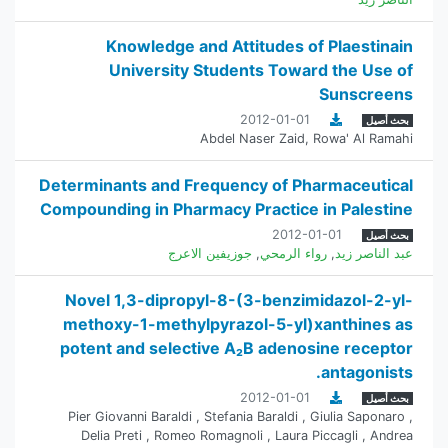
Knowledge and Attitudes of Plaestinain
University Students Toward the Use of
Sunscreens
2012-01-01
بحث أصيل
Abdel Naser Zaid
,
Rowa' Al Ramahi
Determinants and Frequency of Pharmaceutical
Compounding ‎in Pharmacy Practice in Palestine
2012-01-01
بحث أصيل
عبد الناصر زيد
,
رواء الرمحي
,
جوزيفين الاعرج
Novel 1,3-dipropyl-8-(3-benzimidazol-2-yl-
methoxy-1-methylpyrazol-5-yl)xanthines as
potent and selective A₂B adenosine receptor
antagonists.
2012-01-01
بحث أصيل
Pier Giovanni Baraldi , Stefania Baraldi , Giulia Saponaro ,
Delia Preti , Romeo Romagnoli , Laura Piccagli , Andrea