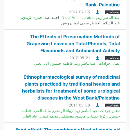
Bank-Palestine
2017-07-05
بحث أصيل
عبد الناصر زيد
,
Nidal Amin Jaradat
,
احمد عيد
,
حمزه الزبدي
,
عبد السلام الخياط
,
سجى ادم درويش
The Effects of Preservation Methods of
Grapevine Leaves on Total Phenols, Total
Flavonoids and Antioxidant Activity
2017-05-21
بحث أصيل
نضال جرادات
,
عبدالناصر زيد
,
فاطمة حسين
,
اياد العلي
Ethnopharmacological survey of medicinal
plants practiced by traditional healers and
herbalists for treatment of some urological
diseases in the West Bank/Palestine
2017-05-08
بحث أصيل
نضال جردات
,
عبد الناصر زيد
,
رواء الرمحي
,
مالك القب
,
فاطمة
حسين
,
زكريا حمدان
,
محمود مصطفى
,
محمد قنيبي
,
اياد العلي
Food effect: The combined effect of media pH