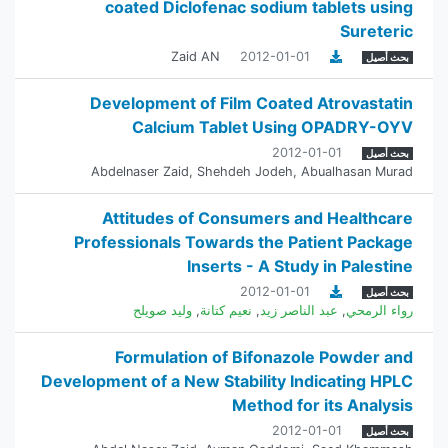
coated Diclofenac sodium tablets using
Sureteric
Zaid AN
2012-01-01
بحث أصيل
Development of Film Coated Atrovastatin
Calcium Tablet Using OPADRY-OYV
2012-01-01
بحث أصيل
Abdelnaser Zaid
,
Shehdeh Jodeh
,
Abualhasan Murad
Attitudes of Consumers and Healthcare
Professionals Towards ‎the Patient Package
Inserts - A Study in Palestine
2012-01-01
بحث أصيل
رواء الرمحي
,
عبد الناصر زيد
,
نعيم كتانة
,
وليد صويلح
Formulation of Bifonazole Powder and
Development of a New Stability Indicating HPLC
Method ‎for its Analysis
2012-01-01
بحث أصيل