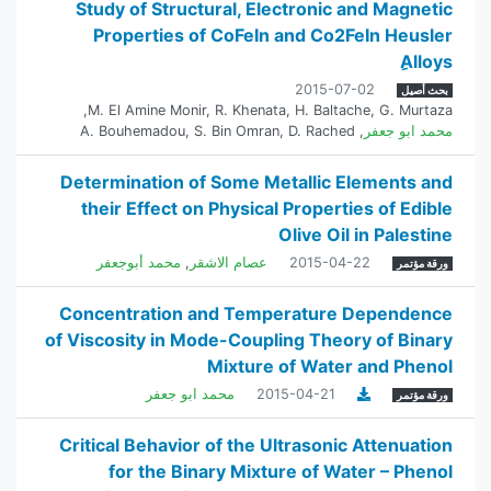
Study of Structural, Electronic and Magnetic
Properties of CoFeIn and Co2FeIn Heusler
ِAlloys
2015-07-02
بحث أصيل
,
M. El Amine Monir
,
R. Khenata
,
H. Baltache
,
G. Murtaza
محمد ابو جعفر
,
D. Rached
,
S. Bin Omran
,
A. Bouhemadou
Determination of Some Metallic Elements and
their Effect on Physical Properties of Edible
Olive Oil in Palestine
2015-04-22
عصام الاشقر
,
محمد أبوجعفر
ورقة مؤتمر
Concentration and Temperature Dependence
of Viscosity in Mode-Coupling Theory of Binary
Mixture of Water and Phenol
2015-04-21
محمد ابو جعفر
ورقة مؤتمر
Critical Behavior of the Ultrasonic Attenuation
for the Binary Mixture of Water – Phenol