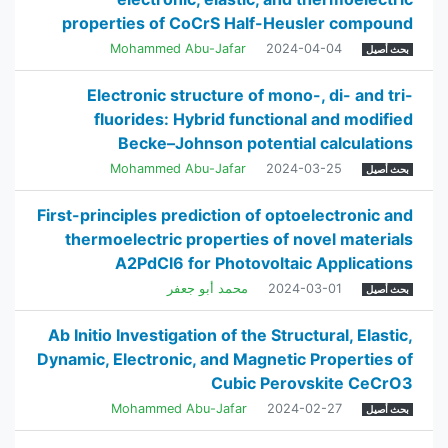
properties of CoCrS Half-Heusler compound
Mohammed Abu-Jafar
2024-04-04
بحث أصيل
Electronic structure of mono-, di- and tri-
fluorides: Hybrid functional and modified
Becke–Johnson potential calculations
Mohammed Abu-Jafar
2024-03-25
بحث أصيل
First-principles prediction of optoelectronic and
thermoelectric properties of novel materials
A2PdCl6 for Photovoltaic Applications
2024-03-01
محمد أبو جعفر
بحث أصيل
Ab Initio Investigation of the Structural, Elastic,
Dynamic, Electronic, and Magnetic Properties of
Cubic Perovskite CeCrO3
Mohammed Abu-Jafar
2024-02-27
بحث أصيل