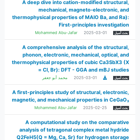
A deep dive into cation-modified structural,
mechanical, magneto‑electronic, and
thermophysical properties of MAlO Ba, and Ra):
First-principles investigation
Mohammed Abu-Jafar
2025-03-01
بحث أصيل
A comprehensive analysis of the structural,
phonon, electronic, mechanical, optical, and
thermophysical properties of cubic Ca3SbX3 (X
= Cl, Br): DFT - GGA and mBJ studies
2025-03-01
محمد أبو جعفر
بحث أصيل
A first-principles study of structural, electronic,
magnetic, and mechanical properties in CeGaO₃
Mohammed Abu-Jafar
2025-02-25
بحث أصيل
A computational study on the comparative
analysis of tetragonal complex metal hydride
Q2FeH5(Q = Mg, Ca, Sr) for hydrogen storage