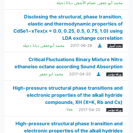
محمد أبو جعفر
,
عصام الأشقر
,
ديانا دحيلة
Disclosing the structural, phase transition,
elastic and thermodynamic properties of
CdSe1−xTex(x = 0.0, 0.25, 0.5, 0.75, 1.0) using
LDA exchange correlation
2017-06-28
محمد أبوجعفر
,
ديانا دحيلة
بحث أصيل
Critical Fluctuations Binary Mixture Nitro
ethaneiso octane according Sound Absorption
2017-04-20
محمد ابو جعفر
ورقة مؤتمر
High-pressure structural phase transitions and
electronic properties of the alkali hydride
compounds, XH (X=K, Rb and Cs)
Yes
2017-04-20
ورقة مؤتمر
High-pressure structural phase transition and
electronic properties of the alkali hydrides