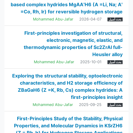
based complex hydrides MgAAʹH6 (A =Li, Na; Aʹ
=Co, Rh, Ir) for reversible hydrogen storage
Mohammed Abu-Jafar
2026-04-07
بحث أصيل
First-principles investigation of structural,
electronic, magnetic, elastic, and
thermodynamic properties of Sc2ZrAl full-
Heusler alloy
Mohammed Abu-Jafar
2025-10-01
بحث أصيل
Exploring the structural stability, optoelectronic
characteristics, and H2 storage efficiency of
ZBaGaH6 (Z =K, Rb, Cs) complex hydrides: A
first-principles insight
Mohammed Abu-Jafar
2025-09-25
بحث أصيل
First-Principles Study of the Stability, Physical
Properties, and Molecular Dynamics in KSrZH6
(Z = Rh, Ir) for Hydrogen Storage Applications