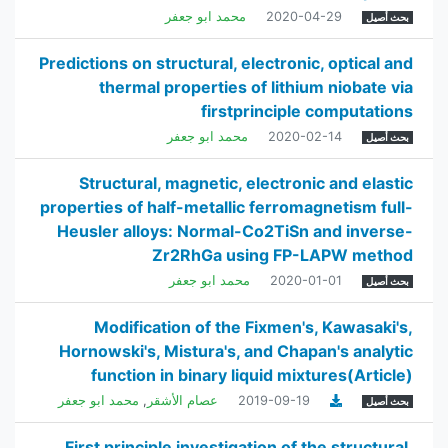
2020-04-29
محمد ابو جعفر
بحث أصيل
Predictions on structural, electronic, optical and
thermal properties of lithium niobate via
firstprinciple computations
2020-02-14
محمد ابو جعفر
بحث أصيل
Structural, magnetic, electronic and elastic
properties of half-metallic ferromagnetism full-
Heusler alloys: Normal-Co2TiSn and inverse-
Zr2RhGa using FP-LAPW method
2020-01-01
محمد ابو جعفر
بحث أصيل
Modification of the Fixmen's, Kawasaki's,
Hornowski's, Mistura's, and Chapan's analytic
function in binary liquid mixtures(Article)
2019-09-19
عصام الأشقر
,
محمد ابو جعفر
بحث أصيل
First principle investigation of the structural,