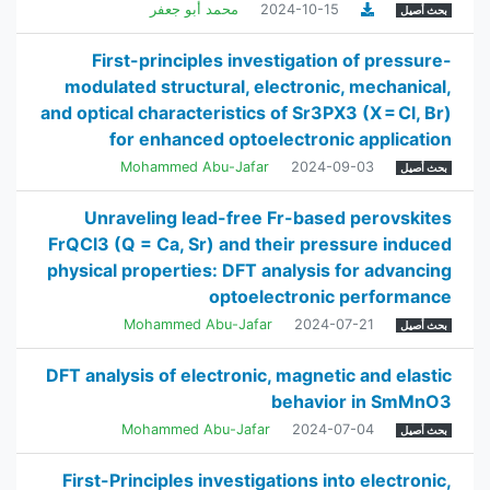
2024-10-15
محمد أبو جعفر
بحث أصيل
First-principles investigation of pressure-
modulated structural, electronic, mechanical,
and optical characteristics of Sr3PX3 (X = Cl, Br)
for enhanced optoelectronic application
Mohammed Abu-Jafar
2024-09-03
بحث أصيل
Unraveling lead-free Fr-based perovskites
FrQCl3 (Q = Ca, Sr) and their pressure induced
physical properties: DFT analysis for advancing
optoelectronic performance
Mohammed Abu-Jafar
2024-07-21
بحث أصيل
DFT analysis of electronic, magnetic and elastic
behavior in SmMnO3
Mohammed Abu-Jafar
2024-07-04
بحث أصيل
First-Principles investigations into electronic,