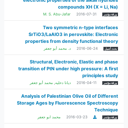
electronic properties of the alkali hydrides
compounds XH (X = Li, Na)
M. S. Abu-Jafar
2016-07-31
ورقة مؤتمر
Two symmetric n-type interfaces
SrTiO3/LaAlO3 in perovskite: Electronic
properties from density functional theory
2016-06-24
د. محمد أبو جعفر
بحث أصيل
Structural, Electronic, Elastic and phase
transition of PtN under high pressure: A first
principles study
2016-04-11
ديانا دحليه
,
محمد أبو جعفر
ورقة مؤتمر
Analysis of Palestinian Olive Oil of Different
Storage Ages by Fluorescence Spectroscopy
Technique
2016-03-23
محمد ابو جعفر
ورقة مؤتمر