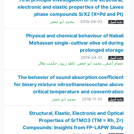
electronic and elastic properties of the Laves
phase compounds SrX2 (X=Pd and Pt)
2019-04-03
محمد ابو جعفر
بحث أصيل
Physical and chemical behaviour of Nabali
Mohassan single-cultivar olive oil during
prolonged storage
2019-04-01
بحث أصيل
عصام أشقر
,
محمد ابو جعفر
,
عاهد زيود
,
حكمت هلال
The behavior of sound absorption coefficient
for binary mixture nitroethaneisooctane above
critical temperature and concentration
2018-11-01
محمد ابو جعفر
بحث أصيل
Structural, Elastic, Electronic and Optical
Properties of SrTMO3 (TM = Rh, Zr)
Compounds: Insights from FP-LAPW Study