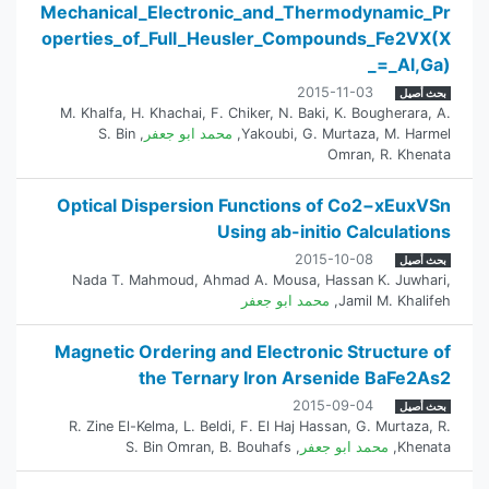
Mechanical_Electronic_and_Thermodynamic_Pr
operties_of_Full_Heusler_Compounds_Fe2VX(X
_=_Al,Ga)
2015-11-03
بحث أصيل
M. Khalfa
,
H. Khachai
,
F. Chiker
,
N. Baki
,
K. Bougherara
,
A.
M. Harmel
,
G. Murtaza
,
Yakoubi
,
محمد ابو جعفر
,
S. Bin
Omran
,
R. Khenata
Optical Dispersion Functions of Co2−xEuxVSn
Using ab-initio Calculations
2015-10-08
بحث أصيل
Nada T. Mahmoud
,
Ahmad A. Mousa
,
Hassan K. Juwhari
,
Jamil M. Khalifeh
,
محمد ابو جعفر
Magnetic Ordering and Electronic Structure of
the Ternary Iron Arsenide BaFe2As2
2015-09-04
بحث أصيل
R. Zine El-Kelma
,
L. Beldi
,
F. El Haj Hassan
,
G. Murtaza
,
R.
Khenata
,
محمد ابو جعفر
,
B. Bouhafs
,
S. Bin Omran