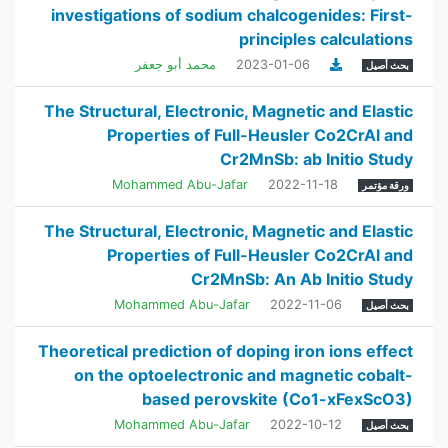
investigations of sodium chalcogenides: First-
principles calculations
2023-01-06
محمد أبو جعفر
بحث أصيل
The Structural, Electronic, Magnetic and Elastic
Properties of Full-Heusler Co2CrAl and
Cr2MnSb: ab Initio Study
Mohammed Abu-Jafar
2022-11-18
ورقة مؤتمر
The Structural, Electronic, Magnetic and Elastic
Properties of Full-Heusler Co2CrAl and
Cr2MnSb: An Ab Initio Study
Mohammed Abu-Jafar
2022-11-06
بحث أصيل
Theoretical prediction of doping iron ions effect
on the optoelectronic and magnetic cobalt-
based perovskite (Co1-xFexScO3)
Mohammed Abu-Jafar
2022-10-12
بحث أصيل