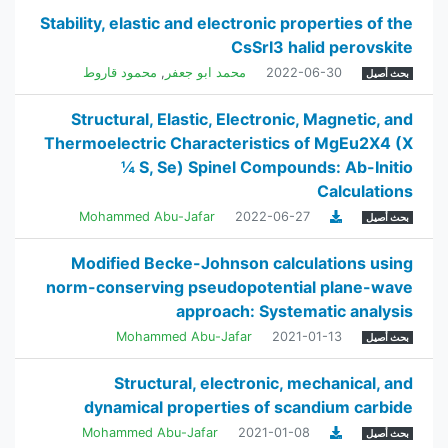
Stability, elastic and electronic properties of the
CsSrI3 halid perovskite
2022-06-30
محمد ابو جعفر
,
محمود قاروط
بحث أصيل
Structural, Elastic, Electronic, Magnetic, and
Thermoelectric Characteristics of MgEu2X4 (X
¼ S, Se) Spinel Compounds: Ab-Initio
Calculations
Mohammed Abu-Jafar
2022-06-27
بحث أصيل
Modified Becke-Johnson calculations using
norm-conserving pseudopotential plane-wave
approach: Systematic analysis
Mohammed Abu-Jafar
2021-01-13
بحث أصيل
Structural, electronic, mechanical, and
dynamical properties of scandium carbide
Mohammed Abu-Jafar
2021-01-08
بحث أصيل