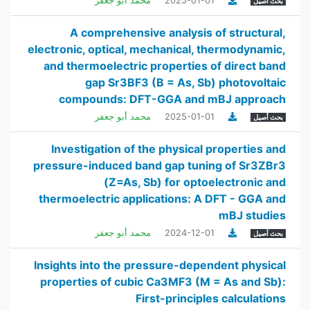
2025-01-01
محمد أبو جعفر
بحث أصيل
A comprehensive analysis of structural,
electronic, optical, mechanical, thermodynamic,
and thermoelectric properties of direct band
gap Sr3BF3 (B = As, Sb) photovoltaic
compounds: DFT-GGA and mBJ approach
2025-01-01
محمد أبو جعفر
بحث أصيل
Investigation of the physical properties and
pressure-induced band gap tuning of Sr3ZBr3
(Z=As, Sb) for optoelectronic and
thermoelectric applications: A DFT - GGA and
mBJ studies
2024-12-01
محمد أبو جعفر
بحث أصيل
Insights into the pressure-dependent physical
properties of cubic Ca3MF3 (M = As and Sb):
First-principles calculations