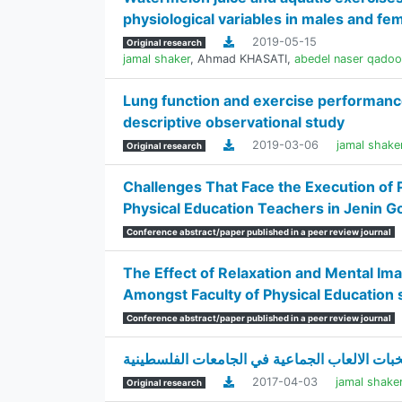
physiological variables in males and fe
2019-05-15
Original research
jamal shaker
,
Ahmad KHASATI
,
abedel naser qado
Lung function and exercise performance 
descriptive observational study
2019-03-06
jamal shak
Original research
Challenges That Face the Execution of 
Physical Education Teachers in Jenin 
Conference abstract/paper published in a peer review journal
The Effect of Relaxation and Mental Ima
Amongst Faculty of Physical Education 
Conference abstract/paper published in a peer review journal
ات الالعاب الجماعية في الجامعات الفلسطينية
2017-04-03
jamal shak
Original research