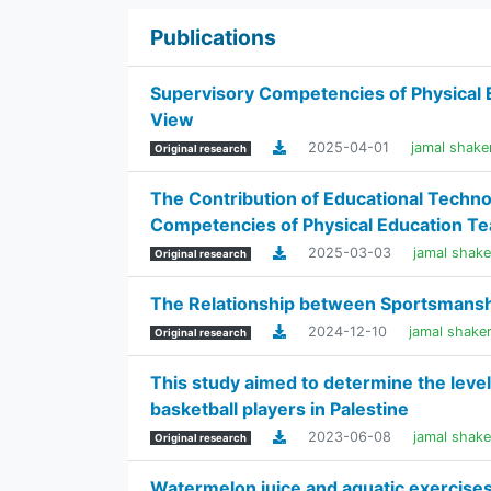
Publications
Supervisory Competencies of Physical E
View
2025-04-01
jamal shake
Original research
The Contribution of Educational Techno
Competencies of Physical Education Te
2025-03-03
jamal shake
Original research
The Relationship between Sportsmanship
2024-12-10
jamal shake
Original research
This study aimed to determine the level
basketball players in Palestine
2023-06-08
jamal shak
Original research
Watermelon juice and aquatic exercises,