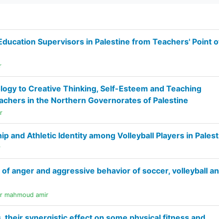
ducation Supervisors in Palestine from Teachers' Point o
r
logy to Creative Thinking, Self-Esteem and Teaching
achers in the Northern Governorates of Palestine
r
 and Athletic Identity among Volleyball Players in Palest
r
 of anger and aggressive behavior of soccer, volleyball a
er mahmoud amir
 their synergistic effect on some physical fitness and