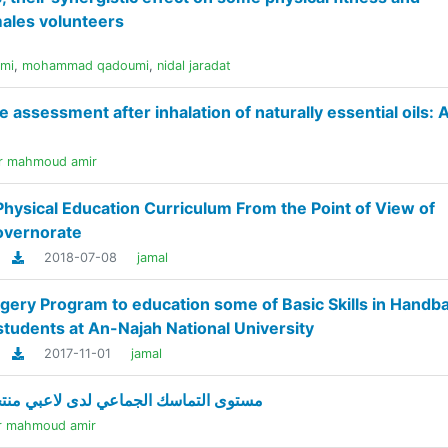
males volunteers
omi
,
mohammad qadoumi
,
nidal jaradat
assessment after inhalation of naturally essential oils: 
er mahmoud amir
Physical Education Curriculum From the Point of View of
Governorate
2018-07-08
jamal
gery Program to education some of Basic Skills in Handba
students at An-Najah National University
2017-11-01
jamal
مستوى التماسك الجماعي لدى لاعبي منتخب
er mahmoud amir