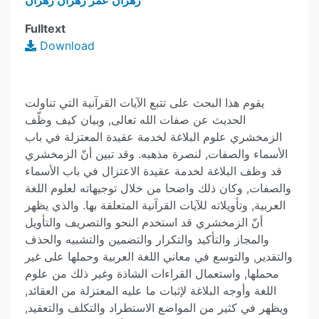
زهران عمر زهران زهران
Fulltext
Download
يقوم هذا البحث على تتبع الآيات القرآنية التي تناولت
الحديث عن صفات الله تعالى, وبيان كيف وظّف
الزمخشري علوم البلاغة لخدمة عقيدة المعتزلة في باب
الأسماء والصفات, لنصرة مذهبه. وقد تبين أنّ الزمخشري
قد وظف البلاغة لخدمة عقيدة الاعتزال في باب الأسماء
والصفات, وكان ذلك واضحا من خلال توجيهاته لعلوم اللغة
العربية, وتأويلاته للآيات القرآنية المتعلقة بها. والذي يظهر
أنّ الزمخشري قد استخدم النحو والتصريف والتأويل
والمجاز والتأكيد والتكرار والتضمين والتشبيه والحذف
والتقدير, والتوسع في معاني اللغة العربية وحملها على غير
محملها, واستعمال القراءات الشاذة وغير ذلك من علوم
اللغة وأوجه البلاغة لإثبات ما عليه المعتزلة من العقائد,
ويظهر في كثير من المواضع الاستطراد والتكلف والتعقيد,